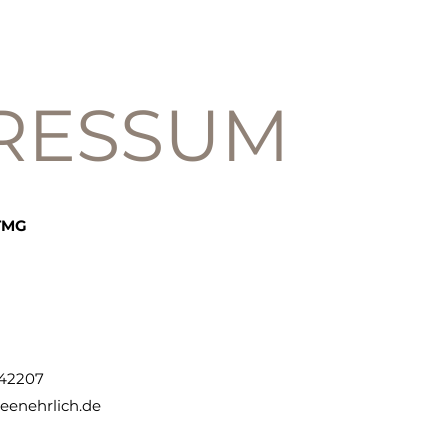
START
MEINE ARBEIT
BUCH
RESSUM
TMG
942207
eenehrlich.de