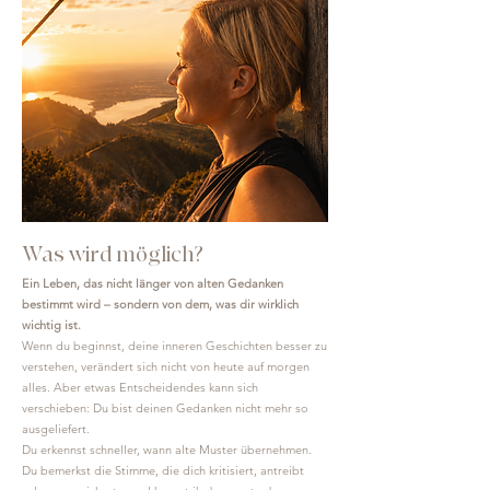
Was wird möglich?
Ein Leben, das nicht länger von alten Gedanken
bestimmt wird – sondern von dem, was dir wirklich
wichtig ist.
Wenn du beginnst, deine inneren Geschichten besser zu
verstehen, verändert sich nicht von heute auf morgen
alles.
Aber etwas Entscheidendes kann sich
verschieben: Du bist deinen Gedanken nicht mehr so
ausgeliefert.
Du erkennst schneller, wann alte Muster übernehmen.
Du bemerkst die Stimme, die dich kritisiert, antreibt